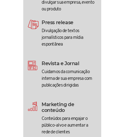
divulgar sua empresa, evento
ou produto
Press release
Divulgação de textos
jornalísticos para mídia
espontânea
Revista e Jornal
Cuidamos da comunicação
interna de sua empresa com
publicações dirigidas
Marketing de
conteúdo
Conteúdos para engajar o
público-alvo e aumentar a
rede de clientes