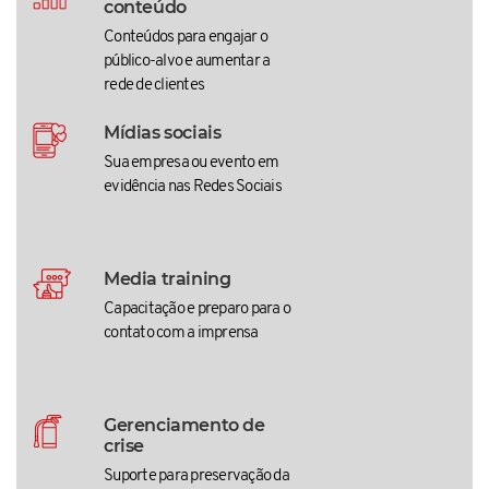
conteúdo
Conteúdos para engajar o
público-alvo e aumentar a
rede de clientes
Mídias sociais
Sua empresa ou evento em
evidência nas Redes Sociais
Media training
Capacitação e preparo para o
contato com a imprensa
Gerenciamento de
crise
Suporte para preservação da